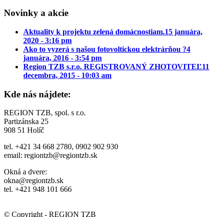
Novinky a akcie
Aktuality k projektu zelená domácnostiam.
15 januára,
2020 - 3:16 pm
Ako to vyzerá s našou fotovoltickou elektrárňou ?
4
januára, 2016 - 3:54 pm
Region TZB s.r.o. REGISTROVANÝ ZHOTOVITEĽ
11
decembra, 2015 - 10:03 am
Kde nás nájdete:
REGION TZB, spol. s r.o.
Partizánska 25
908 51 Holíč
tel. +421 34 668 2780, 0902 902 930
email: regiontzb@regiontzb.sk
Okná a dvere:
okna@regiontzb.sk
tel. +421 948 101 666
© Copyright - REGION TZB