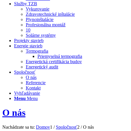
Služby TZB
Vykurovanie
Zdravotechnické inštalácie
Plynoinštalácie
Profesionálna montáž
10
Solárne systémy
Projekty stavieb
Energie stavieb
Termografia
Priemyselná termografia
Energetická certifikácia budov
Energetický audit
Spoločnosť
O nás
Referencie
Kontakt
Vyhľadávanie
Menu
Menu
O nás
Nachádzate sa tu:
Domov
1
/
Spoločnosť
2
/
O nás