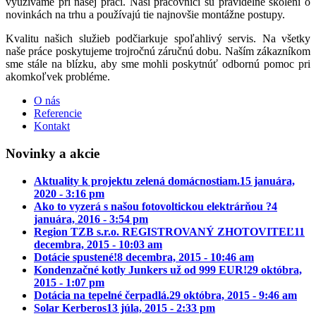
využívame pri našej práci. Naši pracovníci sú pravidelne školení o
novinkách na trhu a používajú tie najnovšie montážne postupy.
Kvalitu našich služieb podčiarkuje spoľahlivý servis. Na všetky
naše práce poskytujeme trojročnú záručnú dobu. Naším zákazníkom
sme stále na blízku, aby sme mohli poskytnúť odbornú pomoc pri
akomkoľvek probléme.
O nás
Referencie
Kontakt
Novinky a akcie
Aktuality k projektu zelená domácnostiam.
15 januára,
2020 - 3:16 pm
Ako to vyzerá s našou fotovoltickou elektrárňou ?
4
januára, 2016 - 3:54 pm
Region TZB s.r.o. REGISTROVANÝ ZHOTOVITEĽ
11
decembra, 2015 - 10:03 am
Dotácie spustené!
8 decembra, 2015 - 10:46 am
Kondenzačné kotly Junkers už od 999 EUR!
29 októbra,
2015 - 1:07 pm
Dotácia na tepelné čerpadlá.
29 októbra, 2015 - 9:46 am
Solar Kerberos
13 júla, 2015 - 2:33 pm