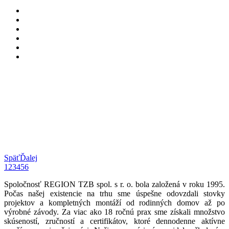
Späť
Ďalej
1
2
3
4
5
6
Spoločnosť REGION TZB spol. s r. o. bola založená v roku 1995.
Počas našej existencie na trhu sme úspešne odovzdali stovky
projektov a kompletných montáží od rodinných domov až po
výrobné závody. Za viac ako 18 ročnú prax sme získali množstvo
skúseností, zručností a certifikátov, ktoré dennodenne aktívne