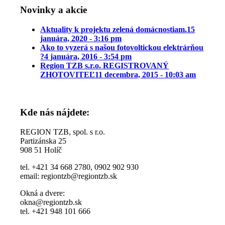
Novinky a akcie
Aktuality k projektu zelená domácnostiam.
15
januára, 2020 - 3:16 pm
Ako to vyzerá s našou fotovoltickou elektrárňou
?
4 januára, 2016 - 3:54 pm
Region TZB s.r.o. REGISTROVANÝ
ZHOTOVITEĽ
11 decembra, 2015 - 10:03 am
Kde nás nájdete:
REGION TZB, spol. s r.o.
Partizánska 25
908 51 Holíč
tel. +421 34 668 2780, 0902 902 930
email: regiontzb@regiontzb.sk
Okná a dvere:
okna@regiontzb.sk
tel. +421 948 101 666