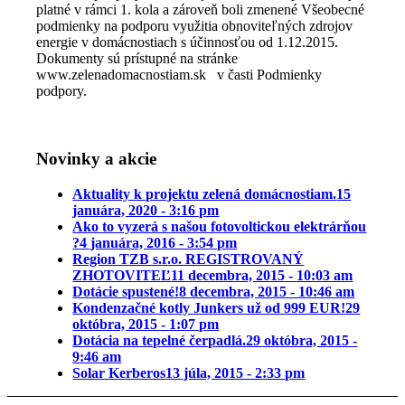
platné v rámci 1. kola a zároveň boli zmenené Všeobecné
podmienky na podporu využitia obnoviteľných zdrojov
energie v domácnostiach s účinnosťou od 1.12.2015.
Dokumenty sú prístupné na stránke
www.zelenadomacnostiam.sk v časti Podmienky
podpory.
Novinky a akcie
Aktuality k projektu zelená domácnostiam.
15
januára, 2020 - 3:16 pm
Ako to vyzerá s našou fotovoltickou elektrárňou
?
4 januára, 2016 - 3:54 pm
Region TZB s.r.o. REGISTROVANÝ
ZHOTOVITEĽ
11 decembra, 2015 - 10:03 am
Dotácie spustené!
8 decembra, 2015 - 10:46 am
Kondenzačné kotly Junkers už od 999 EUR!
29
októbra, 2015 - 1:07 pm
Dotácia na tepelné čerpadlá.
29 októbra, 2015 -
9:46 am
Solar Kerberos
13 júla, 2015 - 2:33 pm