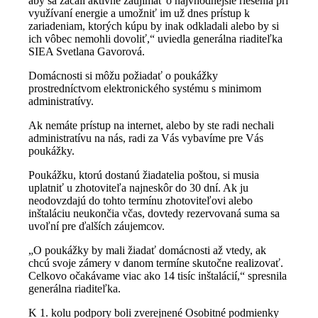
aby sa začali aktívne zaujímať o najvhodnejšie riešenia pri
využívaní energie a umožniť im už dnes prístup k
zariadeniam, ktorých kúpu by inak odkladali alebo by si
ich vôbec nemohli dovoliť,“ uviedla generálna riaditeľka
SIEA Svetlana Gavorová.
Domácnosti si môžu požiadať o poukážky
prostredníctvom elektronického systému s minimom
administratívy.
Ak nemáte prístup na internet, alebo by ste radi nechali
administratívu na nás, radi za Vás vybavíme pre Vás
poukážky.
Poukážku, ktorú dostanú žiadatelia poštou, si musia
uplatniť u zhotoviteľa najneskôr do 30 dní. Ak ju
neodovzdajú do tohto termínu zhotoviteľovi alebo
inštaláciu neukončia včas, dovtedy rezervovaná suma sa
uvoľní pre ďalších záujemcov.
„O poukážky by mali žiadať domácnosti až vtedy, ak
chcú svoje zámery v danom termíne skutočne realizovať.
Celkovo očakávame viac ako 14 tisíc inštalácií,“ spresnila
generálna riaditeľka.
K 1. kolu podpory boli zverejnené Osobitné podmienky