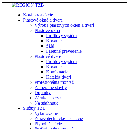
Novinky a akcie
Plastové okná a dvere
Výroba plastových okien a dverí
Plastové okná
Profilový systém
Kovanie
Sklá
Farebné prevedenie
Plastové dvere
Profilový systém
Kovanie
Kombinácie
Katalóg dverí
Profesionálna montáž
Zameranie stavby
Doplnky
Záruka a servis
Na stiahnutie
Služby TZB
Vykurovanie
Zdravotechnické inštalácie
Plynoinštalácie
Profesionálna montáž