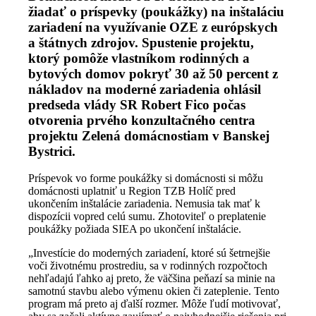
žiadať o príspevky (poukážky) na inštaláciu
zariadení na využívanie OZE z európskych
a štátnych zdrojov. Spustenie projektu,
ktorý pomôže vlastníkom rodinných a
bytových domov pokryť 30 až 50 percent z
nákladov na moderné zariadenia ohlásil
predseda vlády SR Robert Fico počas
otvorenia prvého konzultačného centra
projektu Zelená domácnostiam v Banskej
Bystrici.
Príspevok vo forme poukážky si domácnosti si môžu
domácnosti uplatniť u Region TZB Holíč pred
ukončením inštalácie zariadenia. Nemusia tak mať k
dispozícii vopred celú sumu. Zhotoviteľ o preplatenie
poukážky požiada SIEA po ukončení inštalácie.
„Investície do moderných zariadení, ktoré sú šetrnejšie
voči životnému prostrediu, sa v rodinných rozpočtoch
nehľadajú ľahko aj preto, že väčšina peňazí sa minie na
samotnú stavbu alebo výmenu okien či zateplenie. Tento
program má preto aj ďalší rozmer. Môže ľudí motivovať,