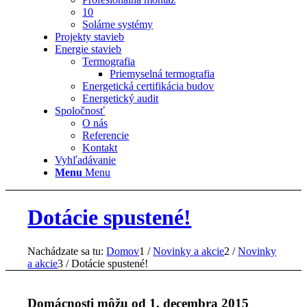
10
Solárne systémy
Projekty stavieb
Energie stavieb
Termografia
Priemyselná termografia
Energetická certifikácia budov
Energetický audit
Spoločnosť
O nás
Referencie
Kontakt
Vyhľadávanie
Menu
Menu
Dotácie spustené!
Nachádzate sa tu:
Domov
1
/
Novinky a akcie
2
/
Novinky
a akcie
3
/
Dotácie spustené!
Domácnosti môžu od 1. decembra 2015