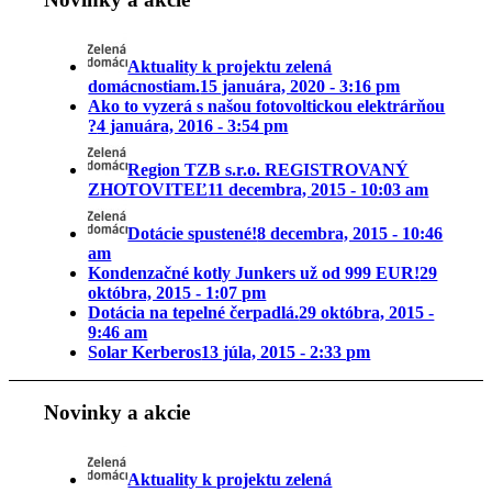
Aktuality k projektu zelená
domácnostiam.
15 januára, 2020 - 3:16 pm
Ako to vyzerá s našou fotovoltickou elektrárňou
?
4 januára, 2016 - 3:54 pm
Region TZB s.r.o. REGISTROVANÝ
ZHOTOVITEĽ
11 decembra, 2015 - 10:03 am
Dotácie spustené!
8 decembra, 2015 - 10:46
am
Kondenzačné kotly Junkers už od 999 EUR!
29
októbra, 2015 - 1:07 pm
Dotácia na tepelné čerpadlá.
29 októbra, 2015 -
9:46 am
Solar Kerberos
13 júla, 2015 - 2:33 pm
Novinky a akcie
Aktuality k projektu zelená