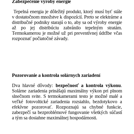
Zabezpečenie výroby energie
Tepelná energia je dôležitý produkt, ktorý musí byť stále
v dostatočnom množstve k dispozícií. Preto se elektrárne a
distribučné podniky starajú o to, aby sa od výroby energie
až po jej distribúciu zabránilo tepelným stratám.
Termokamerou je možné už pri preventívnej údržbe včas
rozpoznať počiatočné závady.
Pozorovanie a kontrola solárnych zariadení
Dva hlavné dôvody:
bezpečnosť a kontrola výkonu
.
Solárne zariadenia prinášajú maximálny výkon pri plnom
slnečnom svite. S termokamerami testo je možné malé a
veľké fotovoltické zariadenia rozsiahlo, bezdotykovo a
efekívne pozorovať. Rozpoznajú sa chybné funkcie,
zabezpečí sa bezproblémové fungovanie všetkých súčastí
a tým sa dosiahne maximálnej hospodárnosti.