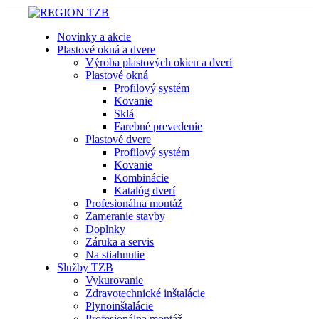
Novinky a akcie
Plastové okná a dvere
Výroba plastových okien a dverí
Plastové okná
Profilový systém
Kovanie
Sklá
Farebné prevedenie
Plastové dvere
Profilový systém
Kovanie
Kombinácie
Katalóg dverí
Profesionálna montáž
Zameranie stavby
Doplnky
Záruka a servis
Na stiahnutie
Služby TZB
Vykurovanie
Zdravotechnické inštalácie
Plynoinštalácie
Profesionálna montáž