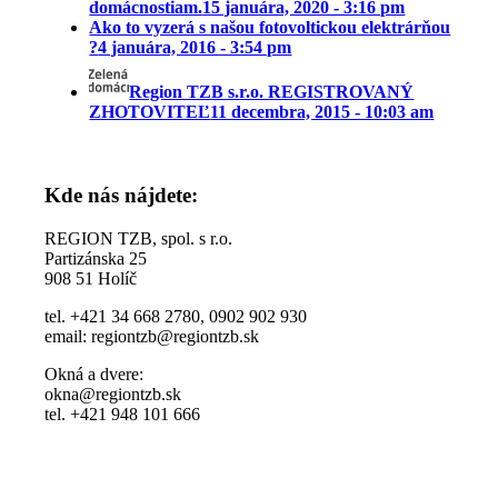
domácnostiam.
15 januára, 2020 - 3:16 pm
Ako to vyzerá s našou fotovoltickou elektrárňou
?
4 januára, 2016 - 3:54 pm
Region TZB s.r.o. REGISTROVANÝ
ZHOTOVITEĽ
11 decembra, 2015 - 10:03 am
Kde nás nájdete:
REGION TZB, spol. s r.o.
Partizánska 25
908 51 Holíč
tel. +421 34 668 2780, 0902 902 930
email: regiontzb@regiontzb.sk
Okná a dvere:
okna@regiontzb.sk
tel. +421 948 101 666