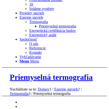
10
Solárne systémy
Projekty stavieb
Energie stavieb
Termografia
Priemyselná termografia
Energetická certifikácia budov
Energetický audit
Spoločnosť
O nás
Referencie
Kontakt
Vyhľadávanie
Menu
Menu
Priemyselná termografia
Nachádzate sa tu:
Domov
1
/
Energie stavieb
2
/
Termografia
3
/
Priemyselná termografia