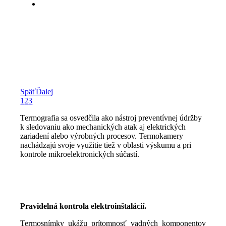
Späť
Ďalej
1
2
3
Termografia sa osvedčila ako nástroj preventívnej údržby
k sledovaniu ako mechanických atak aj elektrických
zariadení alebo výrobných procesov. Termokamery
nachádzajú svoje využitie tiež v oblasti výskumu a pri
kontrole mikroelektronických súčastí.
Pravidelná kontrola elektroinštalácií.
Termosnímky ukážu prítomnosť vadných komponentov